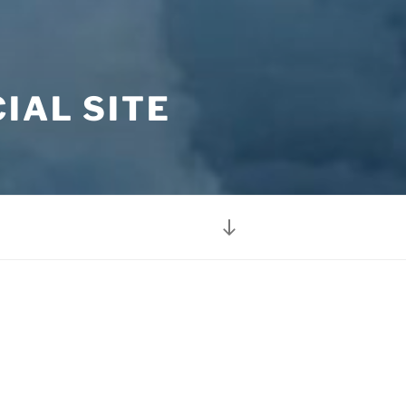
IAL SITE
Scroll
down
to
content
ION