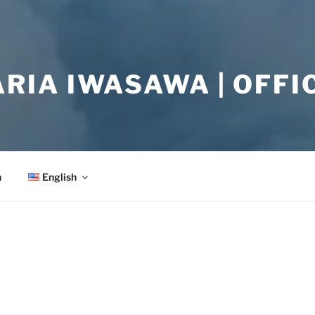
IA IWASAWA | OFFIC
n
English
CERTIFICAT