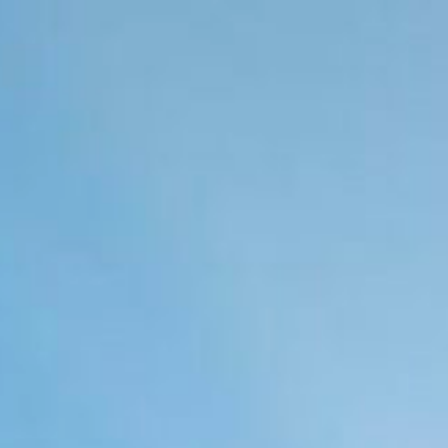
Skip
to
content