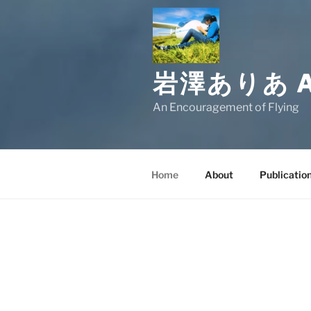
岩澤ありあ AR
An Encouragement of Flying
Home
About
Publicatio
POSTS
POSTED
2021年4月17日